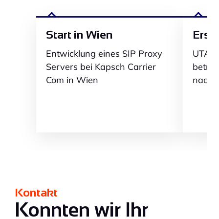
Start in Wien
Erst
Entwicklung eines SIP Proxy
UTA (H
Servers bei Kapsch Carrier
betre
Com in Wien
nach 
Kontakt
Konnten wir Ihr