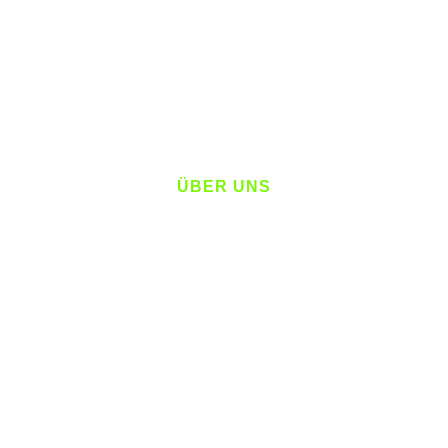
VOICE CORE
UNIFIED COMMUNICATIONS (UCAAS)
INTEGRATIONS
ÜBER UNS
KARRIERE
IMPRESSUM
DATENSCHUTZ
© Copyright 2025 Communi5 Technologies GmbH. Alle
Rechte vorbehalten.