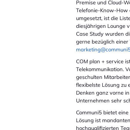
Premise und Cloud-We
Telefonie-Know-How d
umgesetzt, ist die Lis
diesjährigen Lounge v
Case Study wurden di
gerne bezüglich einer
marketing@communi
COM plan + service is
Telekommunikation. Vo
geschulten Mitarbeite
flexibelste Lösung zu 
Denken ganz vorne in d
Unternehmen sehr sc
Communi5 bietet eine P
Lösung ist mandanten
hochqualifizierten Te