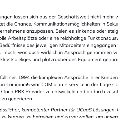
ungen lassen sich aus der Geschäftswelt nicht mehr
ietet die Chance, Kommunikationsmöglichkeiten in Sek
ernehmens anzupassen. Seien es sinkende oder stei
ile Arbeitsplätze oder eine reichhaltige Funktionsaus
Bedürfnisse des jeweiligen Mitarbeiters eingegangen
r noch, was auch wirklich in Anspruch genommen wi
 kostspieliges und platzraubendes Equipment gehör
füllt seit 1994 die komplexen Ansprüche ihrer Kunden
n Communi5 war COM plan + service in der Lage si
 Cloud PBX Provider zu entwickeln und dadurch zusät
 zu generieren.
lässlicher, kompetenter Partner für UCaaS Lösungen. 
il zu kennen, zu betreiben und zu verwalten, um unse