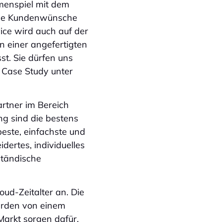
menspiel mit dem
alle Kundenwünsche
vice wird auch auf der
 einer angefertigten
t. Sie dürfen uns
 Case Study unter
artner im Bereich
ng sind die bestens
beste, einfachste und
dertes, individuelles
lständische
oud-Zeitalter an. Die
erden von einem
Markt sorgen dafür,