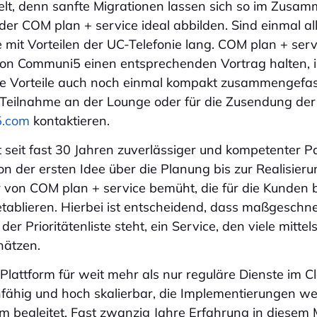
lt, denn sanfte Migrationen lassen sich so im Zusam
er COM plan + service ideal abbilden. Sind einmal 
te mit Vorteilen der UC-Telefonie lang. COM plan + ser
on Communi5 einen entsprechenden Vortrag halten, in
e Vorteile auch noch einmal kompakt zusammengefass
 Teilnahme an der Lounge oder für die Zusendung der
5.com
kontaktieren.
t seit fast 30 Jahren zuverlässiger und kompetenter P
n der ersten Idee über die Planung bis zur Realisieru
r von COM plan + service bemüht, die für die Kunden 
etablieren. Hierbei ist entscheidend, dass maßgeschnei
er Prioritätenliste steht, ein Service, den viele mitte
hätzen.
lattform für weit mehr als nur reguläre Dienste im Cl
fähig und hoch skalierbar, die Implementierungen w
am begleitet. Fast zwanzig Jahre Erfahrung in diesem 