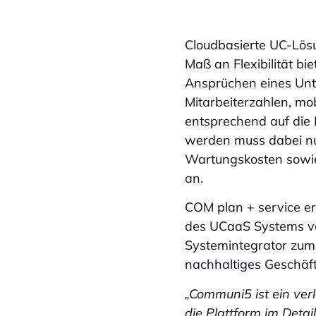
Cloudbasierte UC-Lös
Maß an Flexibilität b
Ansprüchen eines Unt
Mitarbeiterzahlen, mob
entsprechend auf die 
werden muss dabei nu
Wartungskosten sowie
an.
COM plan + service er
des UCaaS Systems vo
Systemintegrator zum
nachhaltiges Geschäft
„Communi5 ist ein ver
die Plattform im Deta