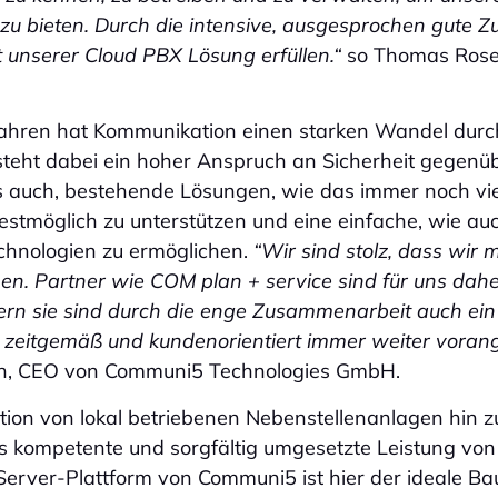
zu bieten. Durch die intensive, ausgesprochen gute 
t unserer Cloud PBX Lösung erfüllen.“
so Thomas Rose
ahren hat Kommunikation einen starken Wandel durc
r steht dabei ein hoher Anspruch an Sicherheit gegenübe
s auch, bestehende Lösungen, wie das immer noch vie
bestmöglich zu unterstützen und eine einfache, wie a
chnologien zu ermöglichen.
“Wir sind stolz, dass wir 
en. Partner wie COM plan + service sind für uns dahe
ern sie sind durch die enge Zusammenarbeit auch ein
 zeitgemäß und kundenorientiert immer weiter voran
n, CEO von Communi5 Technologies GmbH.
ation von lokal betriebenen Nebenstellenanlagen hin z
s kompetente und sorgfältig umgesetzte Leistung von
 Server-Plattform von Communi5 ist hier der ideale B