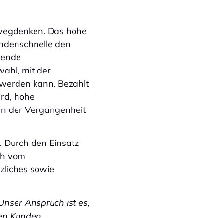
 wegdenken. Das hohe
undenschnelle den
gende
wahl, mit der
 werden kann. Bezahlt
rd, hohe
en der Vergangenheit
. Durch den Einsatz
ch vom
zliches sowie
Unser Anspruch ist es,
ren Kunden