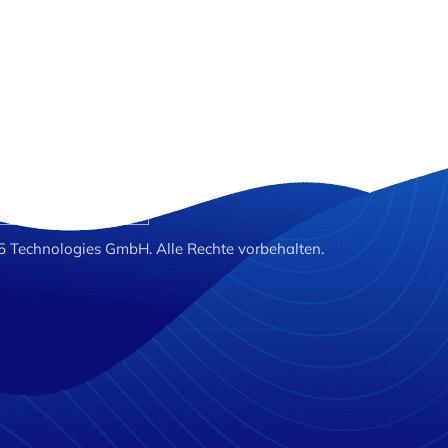
EGRATIONS
ÜBER UNS
KARRIERE
IMP
Technologies GmbH. Alle Rechte vorbehalten.