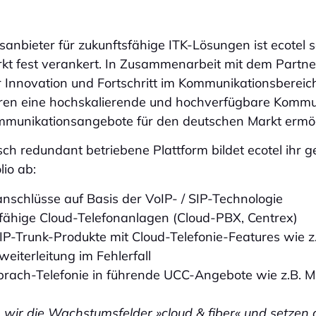
sanbieter für zukunftsfähige ITK-Lösungen ist ecotel s
kt fest verankert. In Zusammenarbeit mit dem Partne
ür Innovation und Fortschritt im Kommunikationsbereic
en eine hochskalierende und hochverfügbare Kommun
mmunikationsangebote für den deutschen Markt ermög
ch redundant betriebene Plattform bildet ecotel ihr 
io ab:
schlüsse auf Basis der VoIP- / SIP-Technologie
ähige Cloud-Telefonanlagen (Cloud-PBX, Centrex)
IP-Trunk-Produkte mit Cloud-Telefonie-Features wie z
weiterleitung im Fehlerfall
Sprach-Telefonie in führende UCC-Angebote wie z.B. M
n wir die Wachstumsfelder »cloud & fiber« und setzen 