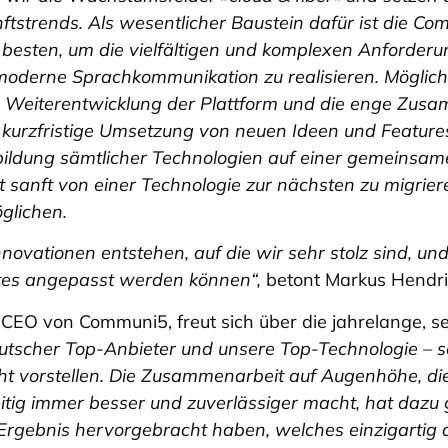
tstrends. Als wesentlicher Baustein dafür ist die Co
r besten, um die vielfältigen und komplexen Anforder
derne Sprachkommunikation zu realisieren. Möglich i
Weiterentwicklung der Plattform und die enge Zusa
kurzfristige Umsetzung von neuen Ideen und Feature
bildung sämtlicher Technologien auf einer gemeinsame
t sanft von einer Technologie zur nächsten zu migrie
glichen.
novationen entstehen, auf die wir sehr stolz sind, und 
tes angepasst werden können“,
betont Markus Hendri
O von Communi5, freut sich über die jahrelange, se
eutscher Top-Anbieter und unsere Top-Technologie –
cht vorstellen. Die Zusammenarbeit auf Augenhöhe, di
itig immer besser und zuverlässiger macht, hat dazu 
 Ergebnis hervorgebracht haben, welches einzigartig a