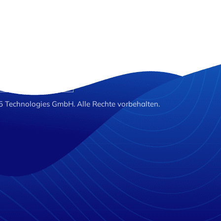
EGRATIONS
ÜBER UNS
KARRIERE
IMP
Technologies GmbH. Alle Rechte vorbehalten.