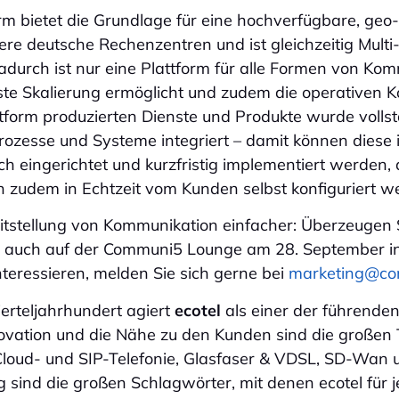
m bietet die Grundlage für eine hochverfügbare, geo
ere deutsche Rechenzentren und ist gleichzeitig Mul
Dadurch ist nur eine Plattform für alle Formen von Ko
e Skalierung ermöglicht und zudem die operativen Ko
ttform produzierten Dienste und Produkte wurde vollst
rozesse und Systeme integriert – damit können diese
h eingerichtet und kurzfristig implementiert werden, 
zudem in Echtzeit vom Kunden selbst konfiguriert w
itstellung von Kommunikation einfacher: Überzeugen Si
n auch auf der Communi5 Lounge am 28. September in
nteressieren, melden Sie sich gerne bei
marketing@c
ierteljahrhundert agiert
ecotel
als einer der führenden
vation und die Nähe zu den Kunden sind die großen T
 Cloud- und SIP-Telefonie, Glasfaser & VDSL, SD-Wa
 sind die großen Schlagwörter, mit denen ecotel für