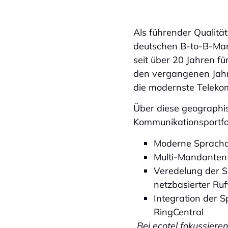
Als führender Qualität
deutschen B-to-B-Mar
seit über 20 Jahren f
den vergangenen Jahr
die modernste Teleko
Über diese geographis
Kommunikationsportfol
Moderne Sprachan
Multi-Mandantenf
Veredelung der S
netzbasierter Ruf
Integration der 
RingCentral
„Bei ecotel fokussiere